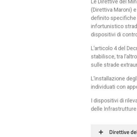
Le Direttive del M
(Direttiva Maroni) 
definito specifiche
infortunistico strad
dispositivi di contr
L’articolo 4 del De
stabilisce, tra l’alt
sulle strade extrau
L’installazione deg
individuati con app
I dispositivi di ril
delle Infrastrutture 
Direttive de