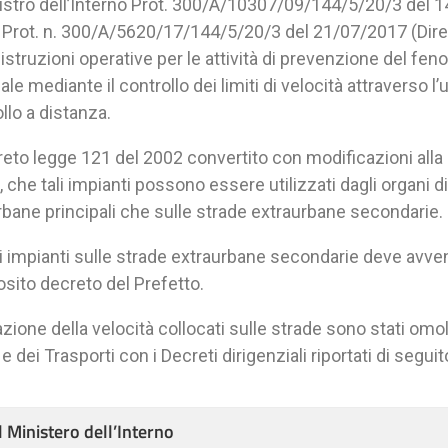
inistro dell’Interno Prot. 300/A/10307/09/144/5/20/3 del
e Prot. n. 300/A/5620/17/144/5/20/3 del 21/07/2017 (Dire
 istruzioni operative per le attività di prevenzione del f
ale mediante il controllo dei limiti di velocità attraverso l’u
ollo a distanza.
creto legge 121 del 2002 convertito con modificazioni all
ro, che tali impianti possono essere utilizzati dagli organi d
rbane principali che sulle strade extraurbane secondarie.
li impianti sulle strade extraurbane secondarie deve avveni
osito decreto del Prefetto.
evazione della velocità collocati sulle strade sono stati omo
e dei Trasporti con i Decreti dirigenziali riportati di seguit
l Ministero dell’Interno