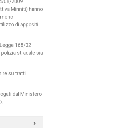
 14/08/2009
ttiva Minniti) hanno
enomeno
tilizzo di appositi
a Legge 168/02
i polizia stradale sia
re su tratti
logati dal Ministero
o.